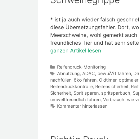
* ist ja auch wieder falsch geschr
diese Übersetzungsfehler. Dort, wo
Meerschweine, wohl gemerkt auch 
freundliches Tier und hat sehr selt
ganzen Artikel lesen
Kategorien
Reifendruck-Monitoring
Schlagwörter
Abnützung
,
ADAC
,
bewuÃŸt fahren
,
Dr
nachfüllen
,
öko fahren
,
Oldtimer
,
optimaler
Reifendruckkontrolle
,
Reifensicherheit
,
Rei
Sicherheit
,
Sprit sparen
,
spritsparbuch
,
Su
umweltfreundlich fahren
,
Verbrauch
,
wie vi
Kommentar hinterlassen