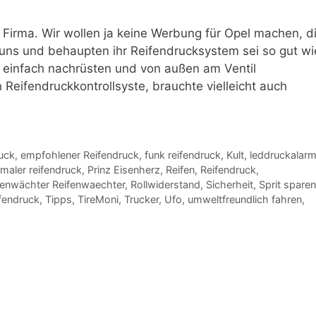
n Firma. Wir wollen ja keine Werbung für Opel machen, d
uns und behaupten ihr Reifendrucksystem sei so gut wi
 einfach nachrüsten und von außen am Ventil
n Reifendruckkontrollsyste, brauchte vielleicht auch
uck
,
empfohlener Reifendruck
,
funk reifendruck
,
Kult
,
leddruckalar
imaler reifendruck
,
Prinz Eisenherz
,
Reifen
,
Reifendruck
,
fenwächter Reifenwaechter
,
Rollwiderstand
,
Sicherheit
,
Sprit sparen
ifendruck
,
Tipps
,
TireMoni
,
Trucker
,
Ufo
,
umweltfreundlich fahren
,