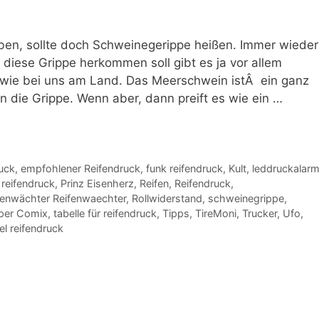
ieben, sollte doch Schweinegerippe heißen. Immer wieder
 diese Grippe herkommen soll gibt es ja vor allem
wie bei uns am Land. Das Meerschwein istÂ ein ganz
en die Grippe. Wenn aber, dann preift es wie ein …
uck
,
empfohlener Reifendruck
,
funk reifendruck
,
Kult
,
leddruckalar
 reifendruck
,
Prinz Eisenherz
,
Reifen
,
Reifendruck
,
fenwächter Reifenwaechter
,
Rollwiderstand
,
schweinegrippe
,
per Comix
,
tabelle für reifendruck
,
Tipps
,
TireMoni
,
Trucker
,
Ufo
,
el reifendruck