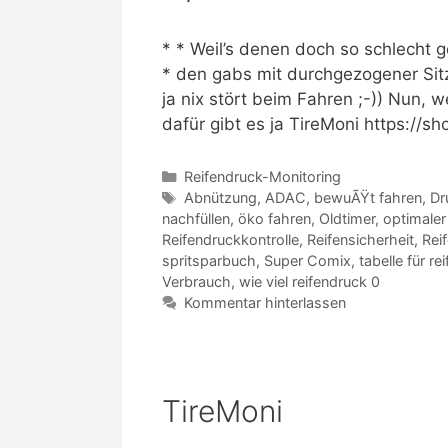
* * Weil’s denen doch so schlecht g
* den gabs mit durchgezogener Sit
ja nix stört beim Fahren ;-)) Nun, 
dafür gibt es ja TireMoni https://s
Kategorien
Reifendruck-Monitoring
Schlagwörter
Abnützung
,
ADAC
,
bewuÃŸt fahren
,
Dr
nachfüllen
,
öko fahren
,
Oldtimer
,
optimaler
Reifendruckkontrolle
,
Reifensicherheit
,
Rei
spritsparbuch
,
Super Comix
,
tabelle für re
Verbrauch
,
wie viel reifendruck 0
Kommentar hinterlassen
TireMoni