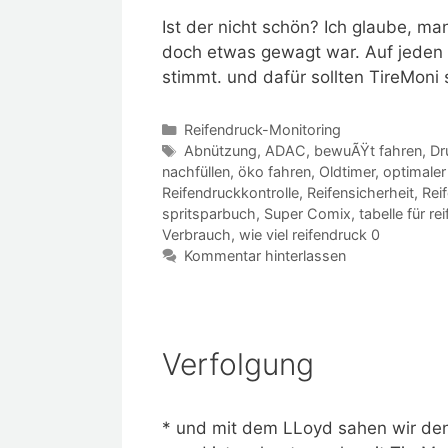
Ist der nicht schön? Ich glaube, m
doch etwas gewagt war. Auf jeden F
stimmt. und dafür sollten TireMoni
Kategorien
Reifendruck-Monitoring
Schlagwörter
Abnützung
,
ADAC
,
bewuÃŸt fahren
,
Dr
nachfüllen
,
öko fahren
,
Oldtimer
,
optimaler
Reifendruckkontrolle
,
Reifensicherheit
,
Rei
spritsparbuch
,
Super Comix
,
tabelle für re
Verbrauch
,
wie viel reifendruck 0
Kommentar hinterlassen
Verfolgung
* und mit dem LLoyd sahen wir den