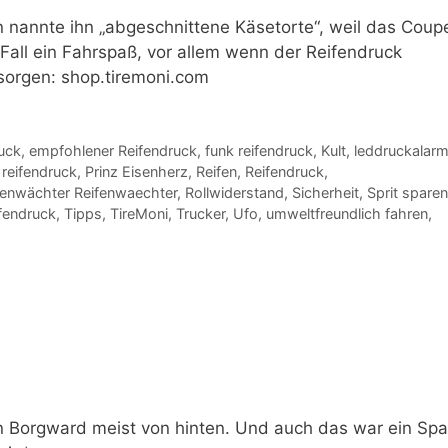
an nannte ihn „abgeschnittene Käsetorte“, weil das Coup
all ein Fahrspaß, vor allem wenn der Reifendruck
 sorgen: shop.tiremoni.com
uck
,
empfohlener Reifendruck
,
funk reifendruck
,
Kult
,
leddruckalar
 reifendruck
,
Prinz Eisenherz
,
Reifen
,
Reifendruck
,
fenwächter Reifenwaechter
,
Rollwiderstand
,
Sicherheit
,
Sprit sparen
ifendruck
,
Tipps
,
TireMoni
,
Trucker
,
Ufo
,
umweltfreundlich fahren
,
 Borgward meist von hinten. Und auch das war ein Sp