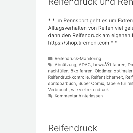
Reifendruck und Re
* * Im Rennsport geht es um Extre
Alltagsverhalten von Reifen viel gel
dann den Reifendruck am eigenen F
https://shop.tiremoni.com * *
Kategorien
Reifendruck-Monitoring
Schlagwörter
Abnützung
,
ADAC
,
bewuÃŸt fahren
,
Dr
nachfüllen
,
öko fahren
,
Oldtimer
,
optimaler
Reifendruckkontrolle
,
Reifensicherheit
,
Rei
spritsparbuch
,
Super Comix
,
tabelle für re
Verbrauch
,
wie viel reifendruck
Kommentar hinterlassen
Reifendruck