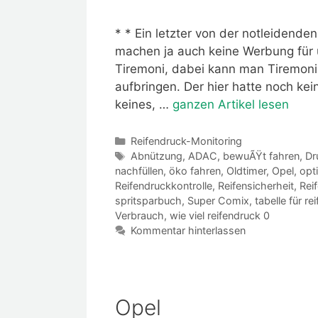
* * Ein letzter von der notleidende
machen ja auch keine Werbung für 
Tiremoni, dabei kann man Tiremoni
aufbringen. Der hier hatte noch kei
keines, …
ganzen Artikel lesen
Kategorien
Reifendruck-Monitoring
Schlagwörter
Abnützung
,
ADAC
,
bewuÃŸt fahren
,
Dr
nachfüllen
,
öko fahren
,
Oldtimer
,
Opel
,
opt
Reifendruckkontrolle
,
Reifensicherheit
,
Rei
spritsparbuch
,
Super Comix
,
tabelle für re
Verbrauch
,
wie viel reifendruck 0
Kommentar hinterlassen
Opel