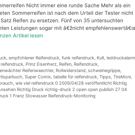
mmerreifen Nicht immer eine runde Sache Mehr als ein
teten Sommerreifen ist nach dem Urteil der Tester nicht
Satz Reifen zu ersetzen. Fünf von 35 untersuchten
chten Leistungen sogar mit â€žnicht empfehlenswertâ€
nzen Artikel lesen
uck
,
empfohlener Reifendruck
,
funk reifendruck
,
Kult
,
leddruckalar
 reifendruck
,
Prinz Eisenherz
,
Reifen
,
Reifendruck
,
fenwächter Reifenwaechter
,
Rollwiderstand
,
schweinegrippe
,
ritsparbuch
,
Super Comix
,
tabelle für reifendruck
,
Tipps
,
TireMoni
,
brauch
,
wie viel reifendruck 0 2009/04/28 veröffentlicht Richtig
 Ansehen Richtig Druck richtig-druck 2 open open publish 27 04
ndruck 1 Franz Stowasser Reifendruck-Monitoring