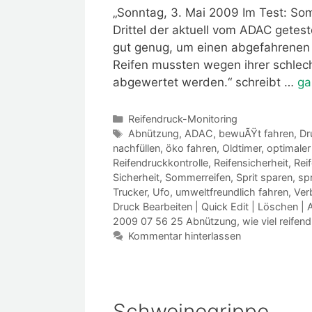
„Sonntag, 3. Mai 2009 Im Test: So
Drittel der aktuell vom ADAC getes
gut genug, um einen abgefahrenen 
Reifen mussten wegen ihrer schle
abgewertet werden.“ schreibt …
ga
Kategorien
Reifendruck-Monitoring
Schlagwörter
Abnützung
,
ADAC
,
bewuÃŸt fahren
,
Dr
nachfüllen
,
öko fahren
,
Oldtimer
,
optimaler
Reifendruckkontrolle
,
Reifensicherheit
,
Rei
Sicherheit
,
Sommerreifen
,
Sprit sparen
,
sp
Trucker
,
Ufo
,
umweltfreundlich fahren
,
Ver
Druck Bearbeiten | Quick Edit | Löschen |
2009 07 56 25 Abnützung
,
wie viel reife
Kommentar hinterlassen
Schweinegrippe