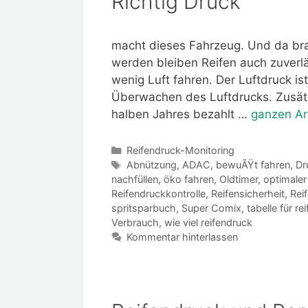
Richtig Druck
macht dieses Fahrzeug. Und da bra
werden bleiben Reifen auch zuverlä
wenig Luft fahren. Der Luftdruck ist
Überwachen des Luftdrucks. Zusätzl
halben Jahres bezahlt …
ganzen Art
Kategorien
Reifendruck-Monitoring
Schlagwörter
Abnützung
,
ADAC
,
bewuÃŸt fahren
,
Dr
nachfüllen
,
öko fahren
,
Oldtimer
,
optimaler
Reifendruckkontrolle
,
Reifensicherheit
,
Rei
spritsparbuch
,
Super Comix
,
tabelle für re
Verbrauch
,
wie viel reifendruck
Kommentar hinterlassen