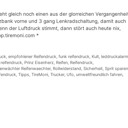
eht gleich noch einen aus der glorreichen Vergangenheit
zbank vorne und 3 gang Lenkradschaltung, damit auch
wenn der Luftdruck stimmt, dann stört auch heute nix,
hop.tiremoni.com *
uck
,
empfohlener Reifendruck
,
funk reifendruck
,
Kult
,
leddruckalar
 reifendruck
,
Prinz Eisenherz
,
Reifen
,
Reifendruck
,
fenwächter Reifenwaechter
,
Rollwiderstand
,
Sicherheit
,
Sprit sparen
ifendruck
,
Tipps
,
TireMoni
,
Trucker
,
Ufo
,
umweltfreundlich fahren
,