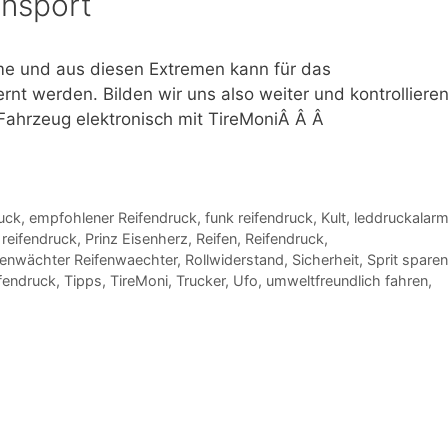
nnsport
me und aus diesen Extremen kann für das
ernt werden. Bilden wir uns also weiter und kontrolliere
ahrzeug elektronisch mit TireMoniÂ Â Â
uck
,
empfohlener Reifendruck
,
funk reifendruck
,
Kult
,
leddruckalar
 reifendruck
,
Prinz Eisenherz
,
Reifen
,
Reifendruck
,
fenwächter Reifenwaechter
,
Rollwiderstand
,
Sicherheit
,
Sprit sparen
ifendruck
,
Tipps
,
TireMoni
,
Trucker
,
Ufo
,
umweltfreundlich fahren
,