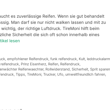
ucht es zuverlässige Reifen. Wenn sie gut behandelt
ssig. Man darf sie nur nicht walken lassen und mit zu
 wichtig, der richtige Luftdruck. TireMoni hilft beim
iche Sicherheit die sich oft schon innerhalb eines
ikel lesen
uck
,
empfohlener Reifendruck
,
funk reifendruck
,
Kult
,
leddruckalar
 reifendruck
,
Prinz Eisenherz
,
Reifen
,
Reifendruck
,
fenwächter Reifenwaechter
,
Rollwiderstand
,
Sicherheit
,
Sprit sparen
ifendruck
,
Tipps
,
TireMoni
,
Trucker
,
Ufo
,
umweltfreundlich fahren
,