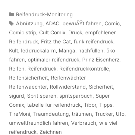
Kategorien
Reifendruck-Monitoring
Schlagwörter
Abnützung
,
ADAC
,
bewuÃŸt fahren
,
Comic
,
Comic strip
,
Cult Comix
,
Druck
,
empfohlener
Reifendruck
,
Fritz the Cat
,
funk reifendruck
,
Kult
,
leddruckalarm
,
Manga
,
nachfüllen
,
öko
fahren
,
optimaler reifendruck
,
Prinz Eisenherz
,
Reifen
,
Reifendruck
,
Reifendruckkontrolle
,
Reifensicherheit
,
Reifenwächter
Reifenwaechter
,
Rollwiderstand
,
Sicherheit
,
sigurd
,
Sprit sparen
,
spritsparbuch
,
Super
Comix
,
tabelle für reifendruck
,
Tibor
,
Tipps
,
TireMoni
,
Traumdeutung
,
träumen
,
Trucker
,
Ufo
,
umweltfreundlich fahren
,
Verbrauch
,
wie viel
reifendruck
,
Zeichnen