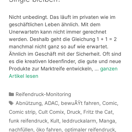
Nicht unbedingt. Das läuft im privaten wie im
geschäftlichen Leben ähnlich. Mit dem
Unerwartetn kann nicht immer gerechnet
werden. Deshalb geht die Gleichung 1 + 1 = 2
manchmal nicht ganz so auf wie erwartet.
Ähnlich im Geschäft mit der Sicherheit. Oft sind
es die kreativen Ideenfinder, die gute und neue
Produkte zur Marktreife entwickeln, …
ganzen
Artikel lesen
Kategorien
Reifendruck-Monitoring
Schlagwörter
Abnützung
,
ADAC
,
bewuÃŸt fahren
,
Comic
,
Comic strip
,
Cult Comix
,
Druck
,
Fritz the Cat
,
funk reifendruck
,
Kult
,
leddruckalarm
,
Manga
,
nachfüllen
,
öko fahren
,
optimaler reifendruck
,