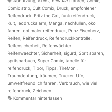
Abnützung
,
ADAC
,
bewuÃŸt fahren
,
Comic
,
Comic strip
,
Cult Comix
,
Druck
,
empfohlener
Reifendruck
,
Fritz the Cat
,
funk reifendruck
,
Kult
,
leddruckalarm
,
Manga
,
nachfüllen
,
öko
fahren
,
optimaler reifendruck
,
Prinz Eisenherz
,
Reifen
,
Reifendruck
,
Reifendruckkontrolle
,
Reifensicherheit
,
Reifenwächter
Reifenwaechter
,
Sicherheit
,
sigurd
,
Sprit sparen
,
spritsparbuch
,
Super Comix
,
tabelle für
reifendruck
,
Tibor
,
Tipps
,
TireMoni
,
Traumdeutung
,
träumen
,
Trucker
,
Ufo
,
umweltfreundlich fahren
,
Verbrauch
,
wie viel
reifendruck
,
Zeichnen
Kommentar hinterlassen