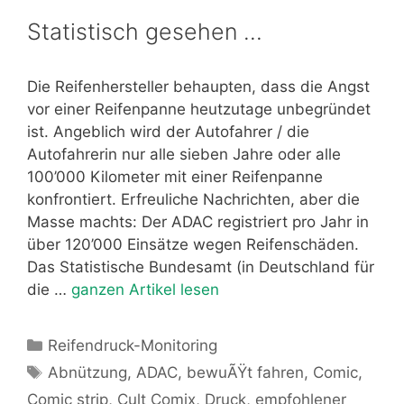
Statistisch gesehen …
Die Reifenhersteller behaupten, dass die Angst
vor einer Reifenpanne heutzutage unbegründet
ist. Angeblich wird der Autofahrer / die
Autofahrerin nur alle sieben Jahre oder alle
100’000 Kilometer mit einer Reifenpanne
konfrontiert. Erfreuliche Nachrichten, aber die
Masse machts: Der ADAC registriert pro Jahr in
über 120’000 Einsätze wegen Reifenschäden.
Das Statistische Bundesamt (in Deutschland für
die …
ganzen Artikel lesen
Kategorien
Reifendruck-Monitoring
Schlagwörter
Abnützung
,
ADAC
,
bewuÃŸt fahren
,
Comic
,
Comic strip
,
Cult Comix
,
Druck
,
empfohlener