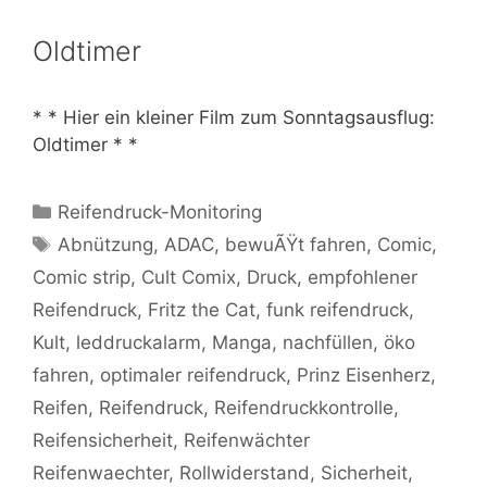
Oldtimer
* * Hier ein kleiner Film zum Sonntagsausflug:
Oldtimer * *
Kategorien
Reifendruck-Monitoring
Schlagwörter
Abnützung
,
ADAC
,
bewuÃŸt fahren
,
Comic
,
Comic strip
,
Cult Comix
,
Druck
,
empfohlener
Reifendruck
,
Fritz the Cat
,
funk reifendruck
,
Kult
,
leddruckalarm
,
Manga
,
nachfüllen
,
öko
fahren
,
optimaler reifendruck
,
Prinz Eisenherz
,
Reifen
,
Reifendruck
,
Reifendruckkontrolle
,
Reifensicherheit
,
Reifenwächter
Reifenwaechter
,
Rollwiderstand
,
Sicherheit
,