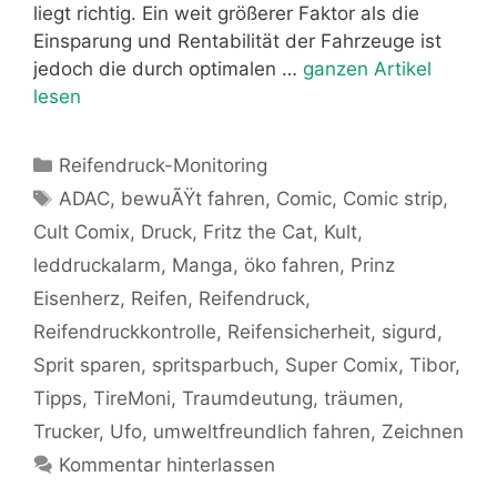
liegt richtig. Ein weit größerer Faktor als die
Einsparung und Rentabilität der Fahrzeuge ist
jedoch die durch optimalen …
ganzen Artikel
lesen
Kategorien
Reifendruck-Monitoring
Schlagwörter
ADAC
,
bewuÃŸt fahren
,
Comic
,
Comic strip
,
Cult Comix
,
Druck
,
Fritz the Cat
,
Kult
,
leddruckalarm
,
Manga
,
öko fahren
,
Prinz
Eisenherz
,
Reifen
,
Reifendruck
,
Reifendruckkontrolle
,
Reifensicherheit
,
sigurd
,
Sprit sparen
,
spritsparbuch
,
Super Comix
,
Tibor
,
Tipps
,
TireMoni
,
Traumdeutung
,
träumen
,
Trucker
,
Ufo
,
umweltfreundlich fahren
,
Zeichnen
Kommentar hinterlassen