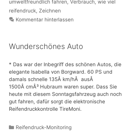
umweltfreundlich fahren
,
Verbrauch
,
wie viel
reifendruck
,
Zeichnen
Kommentar hinterlassen
Wunderschönes Auto
* Das war der Inbegriff des schönen Autos, die
elegante Isabella von Borgward. 60 PS und
damals schnelle 135Â km/hÂ ausÂ
1500Â cmÂ³ Hubraum waren super. Dass Sie
heute mit diesem Sonntagsfahrzeug auch noch
gut fahren, dafür sorgt die elektronische
Reifendruckkontrolle TireMoni.
Kategorien
Reifendruck-Monitoring