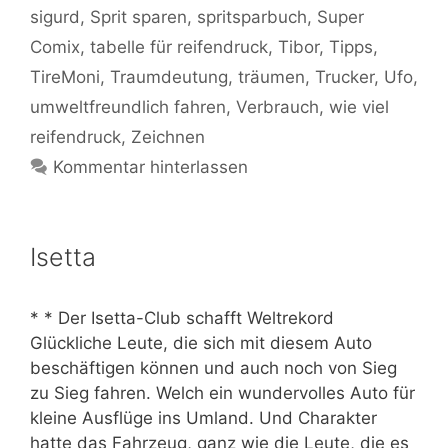
sigurd
,
Sprit sparen
,
spritsparbuch
,
Super
Comix
,
tabelle für reifendruck
,
Tibor
,
Tipps
,
TireMoni
,
Traumdeutung
,
träumen
,
Trucker
,
Ufo
,
umweltfreundlich fahren
,
Verbrauch
,
wie viel
reifendruck
,
Zeichnen
Kommentar hinterlassen
Isetta
* * Der Isetta-Club schafft Weltrekord
Glückliche Leute, die sich mit diesem Auto
beschäftigen können und auch noch von Sieg
zu Sieg fahren. Welch ein wundervolles Auto für
kleine Ausflüge ins Umland. Und Charakter
hatte das Fahrzeug, ganz wie die Leute, die es