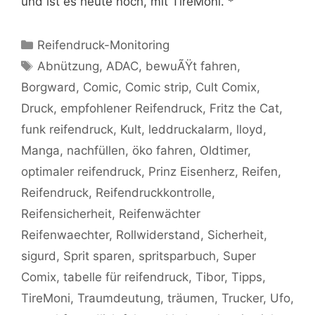
und ist es heute noch, mit TireMoni. *
Kategorien
Reifendruck-Monitoring
Schlagwörter
Abnützung
,
ADAC
,
bewuÃŸt fahren
,
Borgward
,
Comic
,
Comic strip
,
Cult Comix
,
Druck
,
empfohlener Reifendruck
,
Fritz the Cat
,
funk reifendruck
,
Kult
,
leddruckalarm
,
lloyd
,
Manga
,
nachfüllen
,
öko fahren
,
Oldtimer
,
optimaler reifendruck
,
Prinz Eisenherz
,
Reifen
,
Reifendruck
,
Reifendruckkontrolle
,
Reifensicherheit
,
Reifenwächter
Reifenwaechter
,
Rollwiderstand
,
Sicherheit
,
sigurd
,
Sprit sparen
,
spritsparbuch
,
Super
Comix
,
tabelle für reifendruck
,
Tibor
,
Tipps
,
TireMoni
,
Traumdeutung
,
träumen
,
Trucker
,
Ufo
,