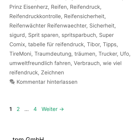
Prinz Eisenherz
,
Reifen
,
Reifendruck
,
Reifendruckkontrolle
,
Reifensicherheit
,
Reifenwächter Reifenwaechter
,
Sicherheit
,
sigurd
,
Sprit sparen
,
spritsparbuch
,
Super
Comix
,
tabelle für reifendruck
,
Tibor
,
Tipps
,
TireMoni
,
Traumdeutung
,
träumen
,
Trucker
,
Ufo
,
umweltfreundlich fahren
,
Verbrauch
,
wie viel
reifendruck
,
Zeichnen
Kommentar hinterlassen
Seite
Seite
Seite
1
2
…
4
Weiter
→
tpm GmbH