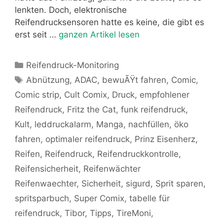
lenkten. Doch, elektronische
Reifendrucksensoren hatte es keine, die gibt es
erst seit …
ganzen Artikel lesen
Kategorien
Reifendruck-Monitoring
Schlagwörter
Abnützung
,
ADAC
,
bewuÃŸt fahren
,
Comic
,
Comic strip
,
Cult Comix
,
Druck
,
empfohlener
Reifendruck
,
Fritz the Cat
,
funk reifendruck
,
Kult
,
leddruckalarm
,
Manga
,
nachfüllen
,
öko
fahren
,
optimaler reifendruck
,
Prinz Eisenherz
,
Reifen
,
Reifendruck
,
Reifendruckkontrolle
,
Reifensicherheit
,
Reifenwächter
Reifenwaechter
,
Sicherheit
,
sigurd
,
Sprit sparen
,
spritsparbuch
,
Super Comix
,
tabelle für
reifendruck
,
Tibor
,
Tipps
,
TireMoni
,