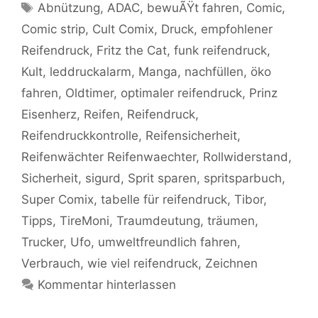
Schlagwörter
Abnützung
,
ADAC
,
bewuÃŸt fahren
,
Comic
,
Comic strip
,
Cult Comix
,
Druck
,
empfohlener
Reifendruck
,
Fritz the Cat
,
funk reifendruck
,
Kult
,
leddruckalarm
,
Manga
,
nachfüllen
,
öko
fahren
,
Oldtimer
,
optimaler reifendruck
,
Prinz
Eisenherz
,
Reifen
,
Reifendruck
,
Reifendruckkontrolle
,
Reifensicherheit
,
Reifenwächter Reifenwaechter
,
Rollwiderstand
,
Sicherheit
,
sigurd
,
Sprit sparen
,
spritsparbuch
,
Super Comix
,
tabelle für reifendruck
,
Tibor
,
Tipps
,
TireMoni
,
Traumdeutung
,
träumen
,
Trucker
,
Ufo
,
umweltfreundlich fahren
,
Verbrauch
,
wie viel reifendruck
,
Zeichnen
Kommentar hinterlassen