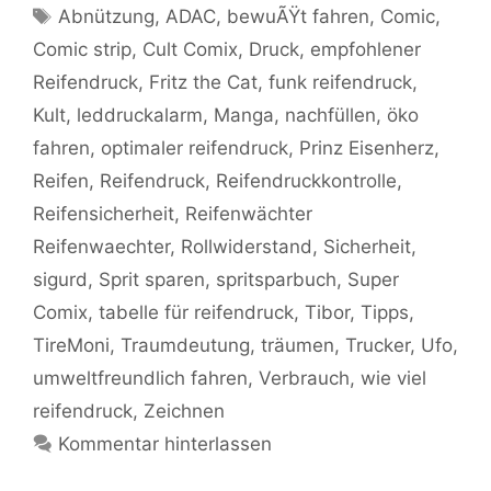
Schlagwörter
Abnützung
,
ADAC
,
bewuÃŸt fahren
,
Comic
,
Comic strip
,
Cult Comix
,
Druck
,
empfohlener
Reifendruck
,
Fritz the Cat
,
funk reifendruck
,
Kult
,
leddruckalarm
,
Manga
,
nachfüllen
,
öko
fahren
,
optimaler reifendruck
,
Prinz Eisenherz
,
Reifen
,
Reifendruck
,
Reifendruckkontrolle
,
Reifensicherheit
,
Reifenwächter
Reifenwaechter
,
Rollwiderstand
,
Sicherheit
,
sigurd
,
Sprit sparen
,
spritsparbuch
,
Super
Comix
,
tabelle für reifendruck
,
Tibor
,
Tipps
,
TireMoni
,
Traumdeutung
,
träumen
,
Trucker
,
Ufo
,
umweltfreundlich fahren
,
Verbrauch
,
wie viel
reifendruck
,
Zeichnen
Kommentar hinterlassen