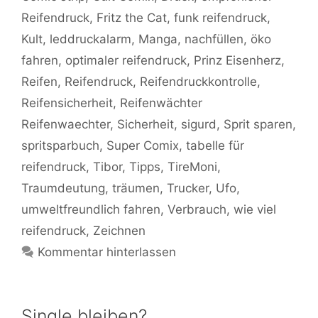
Reifendruck
,
Fritz the Cat
,
funk reifendruck
,
Kult
,
leddruckalarm
,
Manga
,
nachfüllen
,
öko
fahren
,
optimaler reifendruck
,
Prinz Eisenherz
,
Reifen
,
Reifendruck
,
Reifendruckkontrolle
,
Reifensicherheit
,
Reifenwächter
Reifenwaechter
,
Sicherheit
,
sigurd
,
Sprit sparen
,
spritsparbuch
,
Super Comix
,
tabelle für
reifendruck
,
Tibor
,
Tipps
,
TireMoni
,
Traumdeutung
,
träumen
,
Trucker
,
Ufo
,
umweltfreundlich fahren
,
Verbrauch
,
wie viel
reifendruck
,
Zeichnen
Kommentar hinterlassen
Single bleiben?