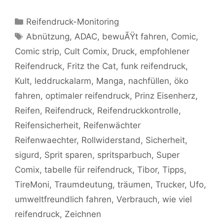
Kategorien
Reifendruck-Monitoring
Schlagwörter
Abnützung
,
ADAC
,
bewuÃŸt fahren
,
Comic
,
Comic strip
,
Cult Comix
,
Druck
,
empfohlener
Reifendruck
,
Fritz the Cat
,
funk reifendruck
,
Kult
,
leddruckalarm
,
Manga
,
nachfüllen
,
öko
fahren
,
optimaler reifendruck
,
Prinz Eisenherz
,
Reifen
,
Reifendruck
,
Reifendruckkontrolle
,
Reifensicherheit
,
Reifenwächter
Reifenwaechter
,
Rollwiderstand
,
Sicherheit
,
sigurd
,
Sprit sparen
,
spritsparbuch
,
Super
Comix
,
tabelle für reifendruck
,
Tibor
,
Tipps
,
TireMoni
,
Traumdeutung
,
träumen
,
Trucker
,
Ufo
,
umweltfreundlich fahren
,
Verbrauch
,
wie viel
reifendruck
,
Zeichnen