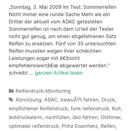
„Sonntag, 3. Mai 2009 Im Test: Sommerreifen
Nicht immer eine runde Sache Mehr als ein
Drittel der aktuell vom ADAC getesteten
Sommerreifen ist nach dem Urteil der Tester
nicht gut genug, um einen abgefahrenen Satz
Reifen zu ersetzen. Fünf von 35 untersuchten
Reifen mussten wegen ihrer schlechten
Leistungen sogar mit â€žnicht
empfehlenswertâ€œ abgewertet werden.“
schreibt …
ganzen Artikel lesen
Kategorien
Reifendruck-Monitoring
Schlagwörter
Abnützung
,
ADAC
,
bewuÃŸt fahren
,
Druck
,
empfohlener Reifendruck
,
funk reifendruck
,
Kult
,
leddruckalarm
,
nachfüllen
,
öko fahren
,
Oldtimer
,
optimaler reifendruck
,
Prinz Eisenherz
,
Reifen
,