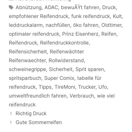
Schlagwörter
Abnützung
,
ADAC
,
bewuÃŸt fahren
,
Druck
,
empfohlener Reifendruck
,
funk reifendruck
,
Kult
,
leddruckalarm
,
nachfüllen
,
öko fahren
,
Oldtimer
,
optimaler reifendruck
,
Prinz Eisenherz
,
Reifen
,
Reifendruck
,
Reifendruckkontrolle
,
Reifensicherheit
,
Reifenwächter
Reifenwaechter
,
Rollwiderstand
,
schweinegrippe
,
Sicherheit
,
Sprit sparen
,
spritsparbuch
,
Super Comix
,
tabelle für
reifendruck
,
Tipps
,
TireMoni
,
Trucker
,
Ufo
,
umweltfreundlich fahren
,
Verbrauch
,
wie viel
reifendruck
Richtig Druck
Gute Sommerreifen