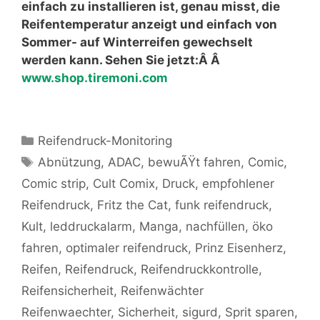
einfach zu installieren ist, genau misst, die
Reifentemperatur anzeigt und einfach von
Sommer- auf Winterreifen gewechselt
werden kann. Sehen Sie jetzt:Â Â
www.shop.tiremoni.com
Kategorien
Reifendruck-Monitoring
Schlagwörter
Abnützung
,
ADAC
,
bewuÃŸt fahren
,
Comic
,
Comic strip
,
Cult Comix
,
Druck
,
empfohlener
Reifendruck
,
Fritz the Cat
,
funk reifendruck
,
Kult
,
leddruckalarm
,
Manga
,
nachfüllen
,
öko
fahren
,
optimaler reifendruck
,
Prinz Eisenherz
,
Reifen
,
Reifendruck
,
Reifendruckkontrolle
,
Reifensicherheit
,
Reifenwächter
Reifenwaechter
,
Sicherheit
,
sigurd
,
Sprit sparen
,