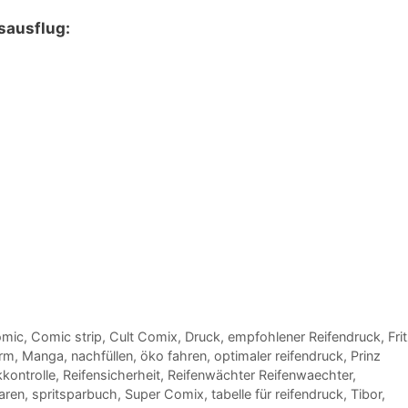
sausflug:
mic
,
Comic strip
,
Cult Comix
,
Druck
,
empfohlener Reifendruck
,
Fri
arm
,
Manga
,
nachfüllen
,
öko fahren
,
optimaler reifendruck
,
Prinz
kontrolle
,
Reifensicherheit
,
Reifenwächter Reifenwaechter
,
aren
,
spritsparbuch
,
Super Comix
,
tabelle für reifendruck
,
Tibor
,