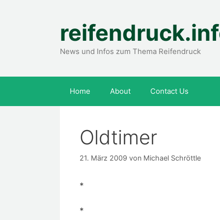
Zum
Inhalt
reifendruck.in
springen
News und Infos zum Thema Reifendruck
Home
About
Contact Us
Oldtimer
21. März 2009
von
Michael Schröttle
*
*