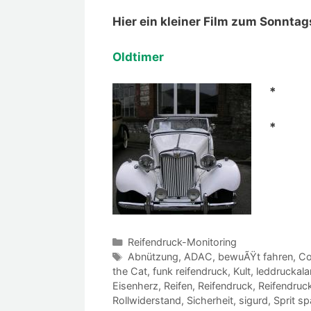
Hier ein kleiner Film zum Sonntag
Oldtimer
*
*
Kategorien
Reifendruck-Monitoring
Schlagwörter
Abnützung
,
ADAC
,
bewuÃŸt fahren
,
Co
the Cat
,
funk reifendruck
,
Kult
,
leddruckal
Eisenherz
,
Reifen
,
Reifendruck
,
Reifendruck
Rollwiderstand
,
Sicherheit
,
sigurd
,
Sprit sp