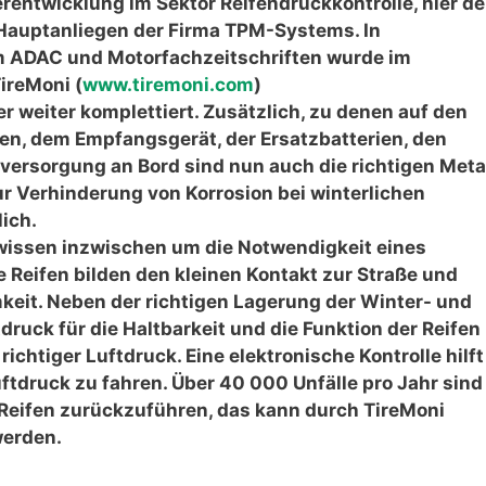
ntwicklung im Sektor Reifendruckkontrolle, hier de
 Hauptanliegen der Firma TPM-Systems. In
 ADAC und Motorfachzeitschriften wurde im
ireMoni (
www.tiremoni.com
)
 weiter komplettiert. Zusätzlich, zu denen auf den
en, dem Empfangsgerät, der Ersatzbatterien, den
versorgung an Bord sind nun auch die richtigen Meta
r Verhinderung von Korrosion bei winterlichen
lich.
wissen inzwischen um die Notwendigkeit eines
 Reifen bilden den kleinen Kontakt zur Straße und
it. Neben der richtigen Lagerung der Winter- und
druck für die Haltbarkeit und die Funktion der Reifen
ichtiger Luftdruck. Eine elektronische Kontrolle hilft
ftdruck zu fahren. Über 40 000 Unfälle pro Jahr sind
e Reifen zurückzuführen, das kann durch TireMoni
werden.