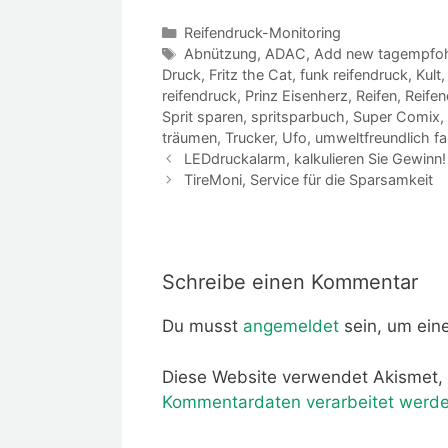
Kategorien
Reifendruck-Monitoring
Schlagwörter
Abnützung
,
ADAC
,
Add new tagempfohl
Druck
,
Fritz the Cat
,
funk reifendruck
,
Kult
reifendruck
,
Prinz Eisenherz
,
Reifen
,
Reife
Sprit sparen
,
spritsparbuch
,
Super Comix
,
träumen
,
Trucker
,
Ufo
,
umweltfreundlich f
LEDdruckalarm, kalkulieren Sie Gewinn!
TireMoni, Service für die Sparsamkeit
Schreibe einen Kommentar
Du musst
angemeldet
sein, um ei
Diese Website verwendet Akismet,
Kommentardaten verarbeitet werde