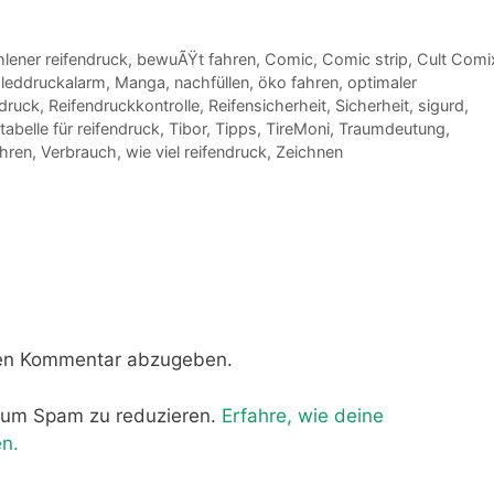
ener reifendruck
,
bewuÃŸt fahren
,
Comic
,
Comic strip
,
Cult Comi
,
leddruckalarm
,
Manga
,
nachfüllen
,
öko fahren
,
optimaler
ndruck
,
Reifendruckkontrolle
,
Reifensicherheit
,
Sicherheit
,
sigurd
,
tabelle für reifendruck
,
Tibor
,
Tipps
,
TireMoni
,
Traumdeutung
,
ahren
,
Verbrauch
,
wie viel reifendruck
,
Zeichnen
nen Kommentar abzugeben.
 um Spam zu reduzieren.
Erfahre, wie deine
n.