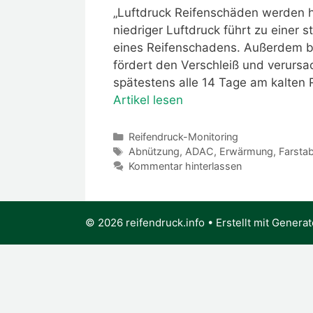
„Luftdruck Reifenschäden werden hä
niedriger Luftdruck führt zu einer
eines Reifenschadens. Außerdem beei
fördert den Verschleiß und verursa
spätestens alle 14 Tage am kalten 
Artikel lesen
Kategorien
Reifendruck-Monitoring
Schlagwörter
Abnützung
,
ADAC
,
Erwärmung
,
Farstabi
Kommentar hinterlassen
© 2026 reifendruck.info
• Erstellt mit
Generat