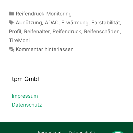
Kategorien
Reifendruck-Monitoring
Schlagwörter
Abnützung
,
ADAC
,
Erwärmung
,
Farstabilität
,
Profil
,
Reifenalter
,
Reifendruck
,
Reifenschäden
,
TireMoni
Kommentar hinterlassen
tpm GmbH
Impressum
Datenschutz
Impressum
Datenschutz