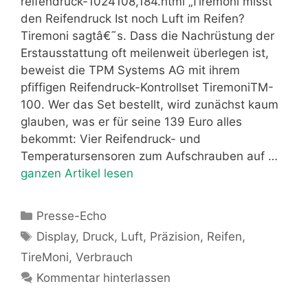
reifendruck-1024108,184.html „Tiremoni misst
den Reifendruck Ist noch Luft im Reifen?
Tiremoni sagtâ€˜s. Dass die Nachrüstung der
Erstausstattung oft meilenweit überlegen ist,
beweist die TPM Systems AG mit ihrem
pfiffigen Reifendruck-Kontrollset TiremoniTM-
100. Wer das Set bestellt, wird zunächst kaum
glauben, was er für seine 139 Euro alles
bekommt: Vier Reifendruck- und
Temperatursensoren zum Aufschrauben auf …
ganzen Artikel lesen
Kategorien
Presse-Echo
Schlagwörter
Display
,
Druck
,
Luft
,
Präzision
,
Reifen
,
TireMoni
,
Verbrauch
Kommentar hinterlassen