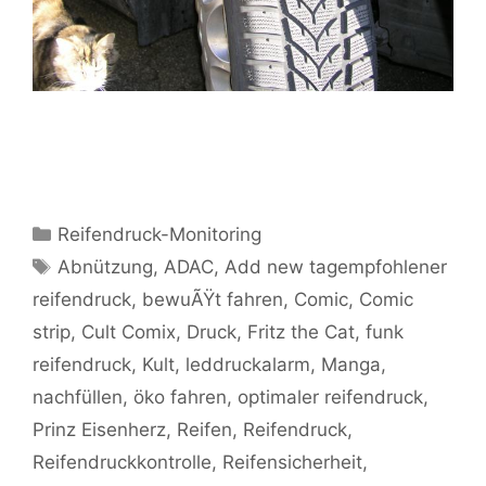
Kategorien
Reifendruck-Monitoring
Schlagwörter
Abnützung
,
ADAC
,
Add new tagempfohlener
reifendruck
,
bewuÃŸt fahren
,
Comic
,
Comic
strip
,
Cult Comix
,
Druck
,
Fritz the Cat
,
funk
reifendruck
,
Kult
,
leddruckalarm
,
Manga
,
nachfüllen
,
öko fahren
,
optimaler reifendruck
,
Prinz Eisenherz
,
Reifen
,
Reifendruck
,
Reifendruckkontrolle
,
Reifensicherheit
,