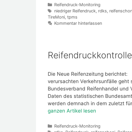
Kategorien
Reifendruck-Monitoring
Schlagwörter
niedriger Reifendruck
,
rdks
,
reifenschon
TireMoni
,
tpms
Kommentar hinterlassen
Reifendruckkontrolle 
Die Neue Reifenzeitung berichtet: 
verursachten Verkehrsunfälle geht s
Bundesverband Reifenhandel und V
Daten des statistischen Bundesamt
werden demnach in dem zuletzt für
ganzen Artikel lesen
Kategorien
Reifendruck-Monitoring
Schlagwörter