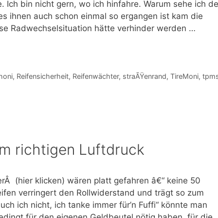
. Ich bin nicht gern, wo ich hinfahre. Warum sehe ich d
s ihnen auch schon einmal so ergangen ist kam die
ese Radwechselsituation hätte verhinder werden …
honi
,
Reifensicherheit
,
Reifenwächter
,
straÃŸenrand
,
TireMoni
,
tpm
 richtigen Luftdruck
erÂ (hier klicken) wären platt gefahren â€“ keine 50
eifen verringert den Rollwiderstand und trägt so zum
uch ich nicht, ich tanke immer für’n Fuffi“ könnte man
dingt für den eigenen Geldbeutel nötig haben, für die 