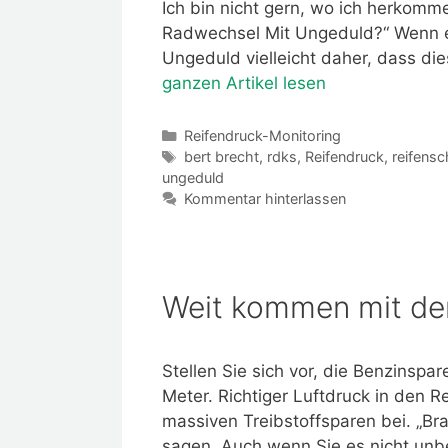
Ich bin nicht gern, wo ich herkomme
Radwechsel Mit Ungeduld?“ Wenn e
Ungeduld vielleicht daher, dass di
ganzen Artikel lesen
Kategorien
Reifendruck-Monitoring
Schlagwörter
bert brecht
,
rdks
,
Reifendruck
,
reifensc
ungeduld
Kommentar hinterlassen
Weit kommen mit dem
Stellen Sie sich vor, die Benzinspar
Meter. Richtiger Luftdruck in den R
massiven Treibstoffsparen bei. „Bra
sagen. Auch wenn Sie es nicht unbe