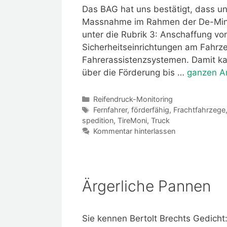
Das BAG hat uns bestätigt, dass 
Massnahme im Rahmen der De-Minimi
unter die Rubrik 3: Anschaffung vo
Sicherheitseinrichtungen am Fahrze
Fahrerassistenzsystemen. Damit ka
über die Förderung bis …
ganzen Ar
Kategorien
Reifendruck-Monitoring
Schlagwörter
Fernfahrer
,
förderfähig
,
Frachtfahrzege
spedition
,
TireMoni
,
Truck
Kommentar hinterlassen
Ärgerliche Pannen
Sie kennen Bertolt Brechts Gedicht