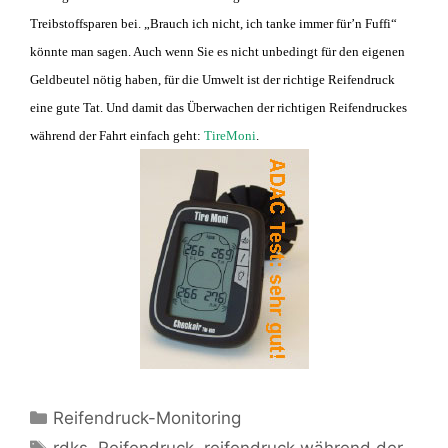
Treibstoffsparen bei. „Brauch ich nicht, ich tanke immer für’n Fuffi“
könnte man sagen. Auch wenn Sie es nicht unbedingt für den eigenen
Geldbeutel nötig haben, für die Umwelt ist der richtige Reifendruck
eine gute Tat. Und damit das Überwachen der richtigen Reifendruckes
während der Fahrt einfach geht:
TireMoni
.
Kategorien
Reifendruck-Monitoring
Schlagwörter
rdks
,
Reifendruck
,
reifendruck während der