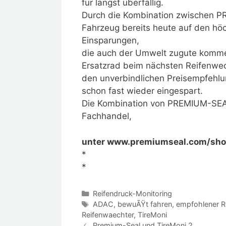
für längst überfällig.
Durch die Kombination zwischen P
Fahrzeug bereits heute auf den höc
Einsparungen,
die auch der Umwelt zugute kommen
Ersatzrad beim nächsten Reifenwec
den unverbindlichen Preisempfehlu
schon fast wieder eingespart.
Die Kombination von PREMIUM-SEAL 
Fachhandel,
unter www.premiumseal.com/sho
*
*
Kategorien
Reifendruck-Monitoring
Schlagwörter
ADAC
,
bewuÃŸt fahren
,
empfohlener R
Reifenwaechter
,
TireMoni
Premium-Seal und TireMoni 2