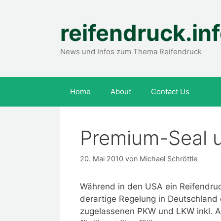
Zum
Inhalt
reifendruck.in
springen
News und Infos zum Thema Reifendruck
Home
About
Contact Us
Premium-Seal u
20. Mai 2010
von
Michael Schröttle
Während in den USA ein Reifendruck
derartige Regelung in Deutschland e
zugelassenen PKW und LKW inkl. A