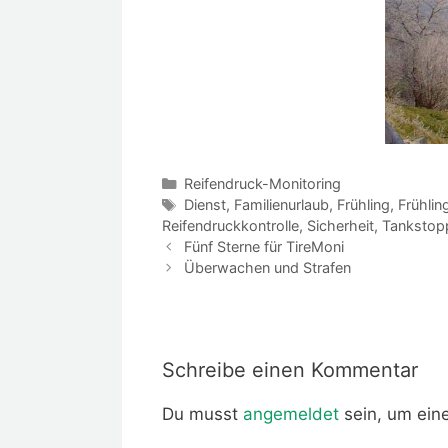
Kategorien
Reifendruck-Monitoring
Schlagwörter
Dienst
,
Familienurlaub
,
Frühling
,
Frühlin
Reifendruckkontrolle
,
Sicherheit
,
Tankstop
Fünf Sterne für TireMoni
Überwachen und Strafen
Schreibe einen Kommentar
Du musst
angemeldet
sein, um ei