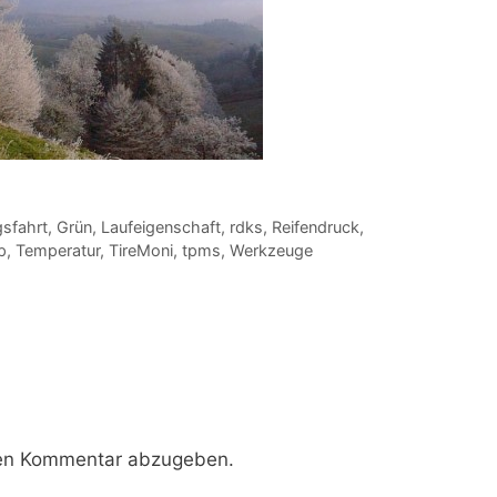
gsfahrt
,
Grün
,
Laufeigenschaft
,
rdks
,
Reifendruck
,
p
,
Temperatur
,
TireMoni
,
tpms
,
Werkzeuge
nen Kommentar abzugeben.