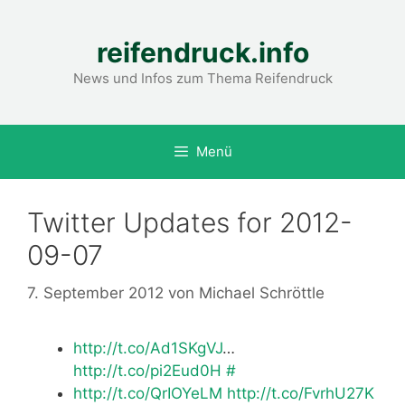
Zum
Inhalt
reifendruck.info
springen
News und Infos zum Thema Reifendruck
Menü
Twitter Updates for 2012-
09-07
7. September 2012
von
Michael Schröttle
http://t.co/Ad1SKgVJ
…
http://t.co/pi2Eud0H
#
http://t.co/QrIOYeLM
http://t.co/FvrhU27K