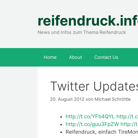
Zum
Inhalt
reifendruck.in
springen
News und Infos zum Thema Reifendruck
Home
About
Contact Us
Twitter Update
20. August 2012
von
Michael Schröttle
http://t.co/YFti4QYL
http://
http://t.co/guu3FpZW
http:/
Reifendruck, einfach TireMo