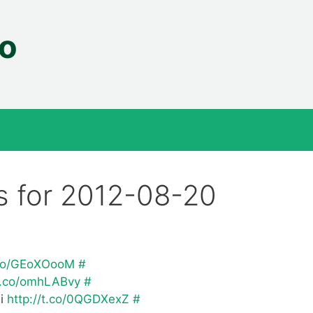
fo
s for 2012-08-20
t.co/GEoXOooM
#
/t.co/omhLABvy
#
ni
http://t.co/0QGDXexZ
#