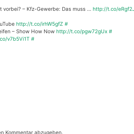
st vorbei? – Kfz-Gewerbe: Das muss …
http://t.co/eRgf2J
YouTube
http://t.co/irhW5gfZ
#
reifen – Show How Now
http://t.co/pgw72gUx
#
t.co/v7b5Vi1T
#
nen Kommentar abzugeben.