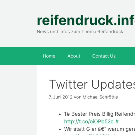
Zum
Inhalt
reifendruck.in
springen
News und Infos zum Thema Reifendruck
Home
About
Contact Us
Twitter Update
7. Juni 2012
von
Michael Schröttle
1# Bester Preis Billig Reife
http://t.co/oiOPb52d
#
Wir statt Gier â€“ warum ge