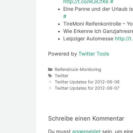
http://t.co/RlJiCfX6
#
Eine Panne und der Urlaub i
#
TireMoni Reifenkontrolle – 
Wie Erkenne Ich Ganzjahres
Leipziger Automesse
http://
Powered by
Twitter Tools
Kategorien
Reifendruck-Monitoring
Schlagwörter
Twitter
Twitter Updates for 2012-06-06
Twitter Updates for 2012-06-07
Schreibe einen Kommentar
Du musst
angemeldet
sein, um ei