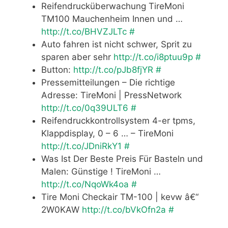
Reifendrucküberwachung TireMoni
TM100 Mauchenheim Innen und …
http://t.co/BHVZJLTc
#
Auto fahren ist nicht schwer, Sprit zu
sparen aber sehr
http://t.co/i8ptuu9p
#
Button:
http://t.co/pJb8fjYR
#
Pressemitteilungen – Die richtige
Adresse: TireMoni | PressNetwork
http://t.co/0q39ULT6
#
Reifendruckkontrollsystem 4-er tpms,
Klappdisplay, 0 – 6 … – TireMoni
http://t.co/JDniRkY1
#
Was Ist Der Beste Preis Für Basteln und
Malen: Günstige ! TireMoni …
http://t.co/NqoWk4oa
#
Tire Moni Checkair TM-100 | kevw â€“
2W0KAW
http://t.co/bVkOfn2a
#