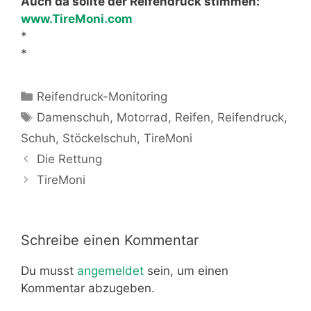
Auch da sollte der Reifendruck stimmen:
www.TireMoni.com
*
*
Kategorien
Reifendruck-Monitoring
Schlagwörter
Damenschuh
,
Motorrad
,
Reifen
,
Reifendruck
,
Schuh
,
Stöckelschuh
,
TireMoni
Die Rettung
TireMoni
Schreibe einen Kommentar
Du musst
angemeldet
sein, um einen
Kommentar abzugeben.