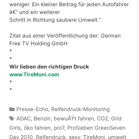
weniger. Ein kleiner Beitrag für jeden Autofahrer
â€“ und ein weiterer
Schritt in Richtung saubere Umwelt.“
Zitat aus einer Veröffentlichung der: German
Free TV Holding GmbH
*
*
Wir lieben den richtigen Druck
www.TireMoni.com
*
*
Kategorien
Presse-Echo
,
Reifendruck-Monitoring
Schlagwörter
ADAC
,
Benzin
,
bewuÃŸt fahren
,
CO2
,
Grid
Girls
,
öko fahren
,
pro7
,
ProSieben GreenSeven
Day 2010
,
Reifendruck
,
sexy
,
TireMoni
,
umwelt