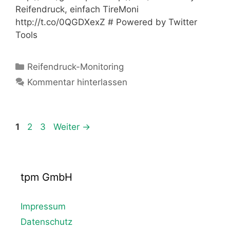
Reifendruck, einfach TireMoni
http://t.co/0QGDXexZ # Powered by Twitter
Tools
Kategorien
Reifendruck-Monitoring
Kommentar hinterlassen
Seite
Seite
Seite
1
2
3
Weiter
→
tpm GmbH
Impressum
Datenschutz