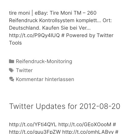
tire moni | eBay: Tire Moni TM – 260
Reifendruck Kontrollsystem komplett… Ort:
Deutschland. Kaufen Sie bei Ver…
http://t.co/P9Qy4IUQ # Powered by Twitter
Tools
Kategorien
Reifendruck-Monitoring
Schlagwörter
Twitter
Kommentar hinterlassen
Twitter Updates for 2012-08-20
http://t.co/YFti4QYL http://t.co/GEoXOooM #
http://t.co/guu3FpZW http://t.co/omhLABvy #