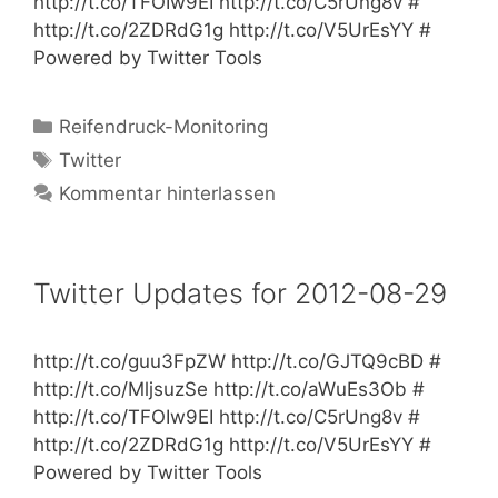
http://t.co/TFOIw9EI http://t.co/C5rUng8v #
http://t.co/2ZDRdG1g http://t.co/V5UrEsYY #
Powered by Twitter Tools
Kategorien
Reifendruck-Monitoring
Schlagwörter
Twitter
Kommentar hinterlassen
Twitter Updates for 2012-08-29
http://t.co/guu3FpZW http://t.co/GJTQ9cBD #
http://t.co/MljsuzSe http://t.co/aWuEs3Ob #
http://t.co/TFOIw9EI http://t.co/C5rUng8v #
http://t.co/2ZDRdG1g http://t.co/V5UrEsYY #
Powered by Twitter Tools