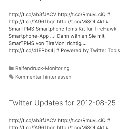
http://t.co/ab3fJACV http://t.co/RmuvLciQ #
http://t.co/fA961bqn http://t.co/MiSOL4kt #
SmarTPMS Smartphone tpms Kit für TireHawk
Smartphone-App …: Dann wählen Sie mit
SmarTPMS von TireMoni richtig….
http://t.co/41EPbs4j # Powered by Twitter Tools
Kategorien
Reifendruck-Monitoring
Kommentar hinterlassen
Twitter Updates for 2012-08-25
http://t.co/ab3fJACV http://t.co/RmuvLciQ #
http://t.co/fA961bqn http://t.co/MiSOL4kt #