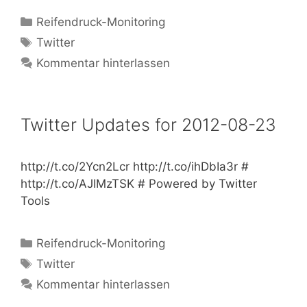
Kategorien
Reifendruck-Monitoring
Schlagwörter
Twitter
Kommentar hinterlassen
Twitter Updates for 2012-08-23
http://t.co/2Ycn2Lcr http://t.co/ihDbIa3r #
http://t.co/AJIMzTSK # Powered by Twitter
Tools
Kategorien
Reifendruck-Monitoring
Schlagwörter
Twitter
Kommentar hinterlassen