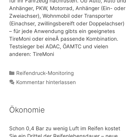
für Ihr Fahrzeug nachrüsten. Ob Auto, Auto und
Anhänger, PKW, Motorrad, Anhänger (Ein- oder
Zweiachser), Wohnmobil oder Transporter
(Einachser, zwillingsbereift oder Doppelachser)
– für jede Anwendung gibts ein geeignetes
TireMoni oder eineÂ passende Kombination.
Testsieger bei ADAC, ÖAMTC und vielen
anderen: TireMoni
Kategorien
Reifendruck-Monitoring
Kommentar hinterlassen
Ökonomie
Schon 0,4 Bar zu wenig Luft im Reifen kostet
Sie ein Drittel der Reifenlebensdauer – neue