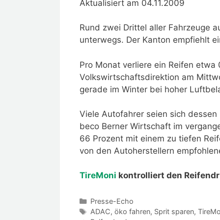
Aktualisiert am 04.11.2009
Rund zwei Drittel aller Fahrzeuge a
unterwegs. Der Kanton empfiehlt e
Pro Monat verliere ein Reifen etwa 0
Volkswirtschaftsdirektion am Mittw
gerade im Winter bei hoher Luftbel
Viele Autofahrer seien sich dessen
beco Berner Wirtschaft im vergange
66 Prozent mit einem zu tiefen Reif
von den Autoherstellern empfohlen
TireMoni
kontrolliert den Reifend
Kategorien
Presse-Echo
Schlagwörter
ADAC
,
öko fahren
,
Sprit sparen
,
TireMo