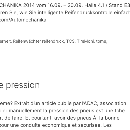
HANIKA 2014 vom 16.09. – 20.09. Halle 4.1 / Stand E
hren Sie, wie Sie intelligente Reifendruckkontrolle einfac
.com/Automechanika
erheit
,
Reifenwächter reifendruck
,
TCS
,
TireMoni
,
tpms
,
e pression
teme? Extrait d’un article publie par l’ADAC, association
roler manuellement la pression des pneus est une tche
nt de faire. Et pourtant, avoir des pneus Ã la bonne
pour une conduite economique et securisee. Les