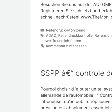
Besuchen Sie uns auf der AUTOMEC
Registrieren Sie sich jetzt und erfa
schnell nachrüsten! www.TireMoni
Kategorien
Reifendruck-Monitoring
Schlagwörter
ADAC
,
Reifendruckkontrolle
,
Reifensich
umweltfreundlich fahren
Kommentar hinterlassen
SSPP â€“ controle d
Pourqoi choisir d´ajouter un tel sys
allemande de l’automobile : “ Cont
laborieuse, qu’on oublie trop souve
pression est absolument essentiel 