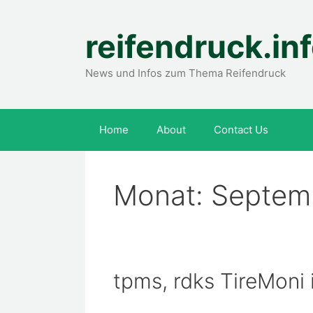
Zum
Inhalt
reifendruck.in
springen
News und Infos zum Thema Reifendruck
Home
About
Contact Us
Monat:
Septem
tpms, rdks TireMoni 