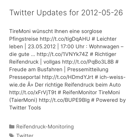
Twitter Updates for 2012-05-26
TireMoni wünscht Ihnen eine sorglose
Pfingstreise http://t.co/tigDqAHU # Leichter
leben | 23.05.2012 | 17:00 Uhr : Wohnwagen –
die gute … http://t.co/1VNYk74Z # Richtiger
Reifendruck | vollgas http://t.co/PqBo3L8B #
Freude am Busfahren | Pressemitteilung
Presseportal http://t.co/HDmdYJrt # ich-weiss-
wie.de Â» Der richtige Reifendruck beim Auto
http://t.co/xFrVjT9t # ReifenMonitor TireMoni
(TaierMoni) http://t.co/BUPE9Blg # Powered by
Twitter Tools
Kategorien
Reifendruck-Monitoring
Schlagwörter
Twitter