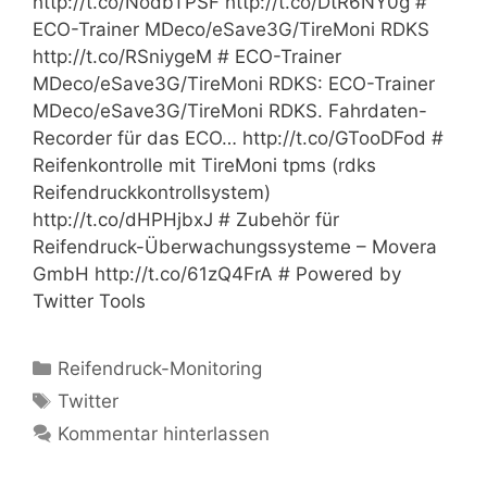
http://t.co/NodbTPSF http://t.co/DtR6NY0g #
ECO-Trainer MDeco/eSave3G/TireMoni RDKS
http://t.co/RSniygeM # ECO-Trainer
MDeco/eSave3G/TireMoni RDKS: ECO-Trainer
MDeco/eSave3G/TireMoni RDKS. Fahrdaten-
Recorder für das ECO… http://t.co/GTooDFod #
Reifenkontrolle mit TireMoni tpms (rdks
Reifendruckkontrollsystem)
http://t.co/dHPHjbxJ # Zubehör für
Reifendruck-Überwachungssysteme – Movera
GmbH http://t.co/61zQ4FrA # Powered by
Twitter Tools
Kategorien
Reifendruck-Monitoring
Schlagwörter
Twitter
Kommentar hinterlassen