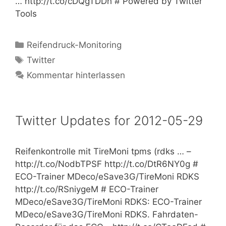
… http://t.co/cDQgTDDh # Powered by Twitter
Tools
Kategorien
Reifendruck-Monitoring
Schlagwörter
Twitter
Kommentar hinterlassen
Twitter Updates for 2012-05-29
Reifenkontrolle mit TireMoni tpms (rdks … –
http://t.co/NodbTPSF http://t.co/DtR6NY0g #
ECO-Trainer MDeco/eSave3G/TireMoni RDKS
http://t.co/RSniygeM # ECO-Trainer
MDeco/eSave3G/TireMoni RDKS: ECO-Trainer
MDeco/eSave3G/TireMoni RDKS. Fahrdaten-