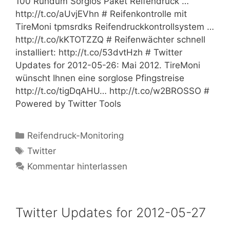
100 Rundum Sorglos Paket Reifendruck …
http://t.co/aUvjEVhn # Reifenkontrolle mit
TireMoni tpmsrdks Reifendruckkontrollsystem …
http://t.co/kKTOTZZQ # Reifenwächter schnell
installiert: http://t.co/53dvtHzh # Twitter
Updates for 2012-05-26: Mai 2012. TireMoni
wünscht Ihnen eine sorglose Pfingstreise
http://t.co/tigDqAHU… http://t.co/w2BROSSO #
Powered by Twitter Tools
Kategorien
Reifendruck-Monitoring
Schlagwörter
Twitter
Kommentar hinterlassen
Twitter Updates for 2012-05-27