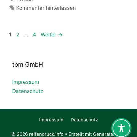
Kommentar hinterlassen
Seite
Seite
Seite
1
2
…
4
Weiter
→
tpm GmbH
Impressum
Datenschutz
Impressum
Datenschutz
© 2026 reifendruck.info
• Erstellt mit
GeneratePress