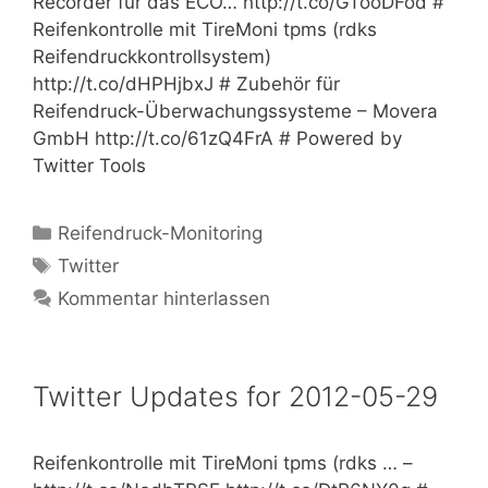
Recorder für das ECO… http://t.co/GTooDFod #
Reifenkontrolle mit TireMoni tpms (rdks
Reifendruckkontrollsystem)
http://t.co/dHPHjbxJ # Zubehör für
Reifendruck-Überwachungssysteme – Movera
GmbH http://t.co/61zQ4FrA # Powered by
Twitter Tools
Kategorien
Reifendruck-Monitoring
Schlagwörter
Twitter
Kommentar hinterlassen
Twitter Updates for 2012-05-29
Reifenkontrolle mit TireMoni tpms (rdks … –